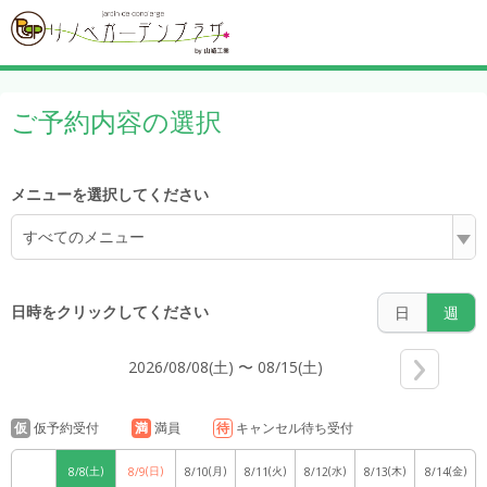
6:00
ご予約内容の選択
7:00
メニューを選択してください
すべてのメニュー
8:00
日時をクリックしてください
日
週
2026/08/08(土) 〜 08/15(土)
9:00
仮
仮予約受付
満
満員
待
キャンセル待ち受付
(土)
(日)
(月)
(火)
(水)
(木)
(金)
8/8
8/9
8/10
8/11
8/12
8/13
8/14