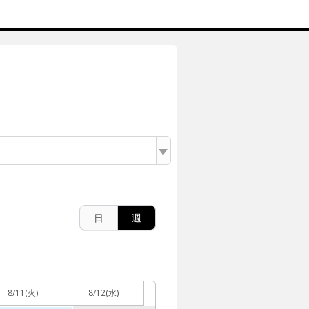
日
週
8/11
(火)
8/12
(水)