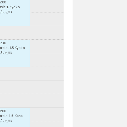
9:00
asic 1-Kyoko
3
/定員3
0:30
ardio-1.5 Kyoko
3
/定員3
3:00
ardio 1.5-Kana
2
/定員3