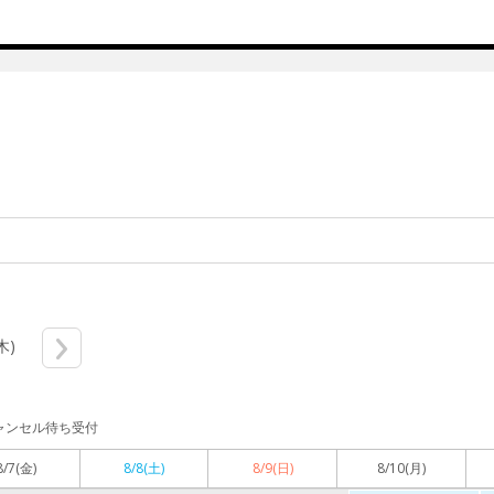
木)
ャンセル待ち受付
8/7
(金)
8/8
(土)
8/9
(日)
8/10
(月)