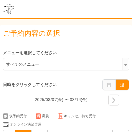
7:00
ご予約内容の選択
メニューを選択してください
8:00
すべてのメニュー
日時をクリックしてください
日
週
9:00
2026/08/07(金) 〜 08/14(金)
10:00
仮
仮予約受付
満
満員
待
キャンセル待ち受付
オンライン決済専用