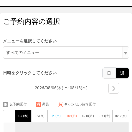
5:00
ご予約内容の選択
6:00
メニューを選択してください
すべてのメニュー
7:00
日時をクリックしてください
日
週
2026/08/06(木) 〜 08/13(木)
8:00
仮
仮予約受付
満
満員
待
キャンセル待ち受付
(木)
(金)
(土)
(日)
(月)
(火)
(水)
8/6
8/7
8/8
8/9
8/10
8/11
8/12
9:00