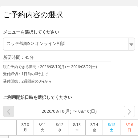
ご予約内容の選択
メニューを選択してください
スッテ鶴舞SO オンライン相談
所要時間：45分
現在予約できる期間：
2026/08/10(月) 〜
2026/08/22(土)
受付締切：
1日前の0時まで
受付開始：
2週間前の0時から
ご利用開始日時を選択してください
2026/08/10(月) 〜 08/16(日)
8/10
8/11
8/12
8/13
8/14
8/15
8/16
月
火
水
木
金
土
日