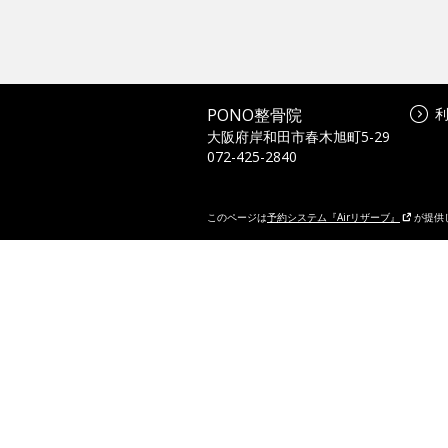
PONO整骨院
大阪府岸和田市春木旭町5-29
072-425-2840
このページは
予約システム『Airリザーブ』
が提供