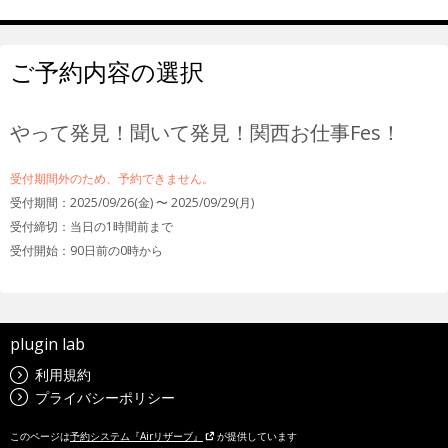
ご予約内容の選択
やって発見！聞いて発見！関西お仕事Fes！
受付期間外のため、予約できません。
受付期間：2025/09/26(金) 〜 2025/09/29(月)
受付締切：
当日の1時間前まで
受付開始：
90日前の0時から
plugin lab
利用規約
プライバシーポリシー
このページは
予約システム『Airリザーブ』
が提供しています