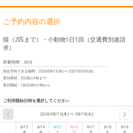
ご予約内容の選択
猫（2匹まで）・小動物1日1回（交通費別途請
求）
所要時間：30分
現在予約できる期間：
2026/08/13(木) 〜
2027/02/03(水)
受付締切：
5日前の1時まで
受付開始：
180日前の1時から
ご利用開始日時を選択してください
2026/08/13(木) 〜 08/19(水)
8/13
8/14
8/15
8/16
8/17
8/18
8/19
木
金
土
日
月
火
水