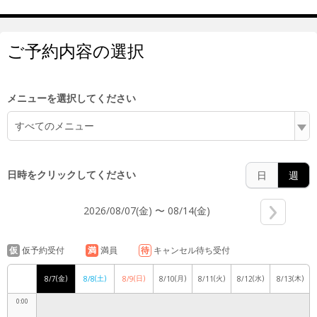
ご予約内容の選択
メニューを選択してください
すべてのメニュー
日時をクリックしてください
日
週
2026/08/07(金) 〜 08/14(金)
仮
仮予約受付
満
満員
待
キャンセル待ち受付
(金)
(土)
(日)
(月)
(火)
(水)
(木)
8/7
8/8
8/9
8/10
8/11
8/12
8/13
0:00