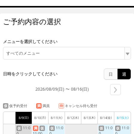
7:00
ご予約内容の選択
8:00
メニューを選択してください
すべてのメニュー
9:00
日時をクリックしてください
日
週
2026/08/09(日) 〜 08/16(日)
10:00
仮
仮予約受付
満
満員
待
キャンセル待ち受付
(日)
(月)
(火)
(水)
(木)
(金)
(土)
8/9
8/10
8/11
8/12
8/13
8/14
8/15
11:00
11:0
11:0
11:0
11:0
仮
満
仮
仮
仮
仮
0
11:00
0
0
0