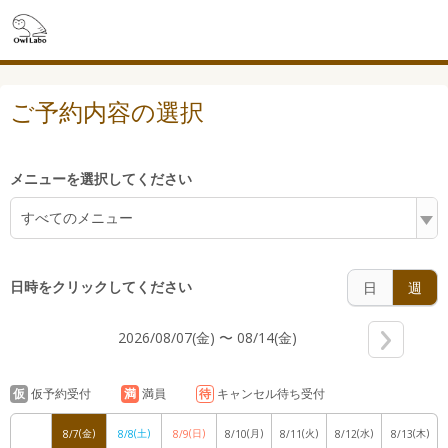
7:00
ご予約内容の選択
8:00
メニューを選択してください
すべてのメニュー
9:00
日時をクリックしてください
日
週
2026/08/07(金) 〜 08/14(金)
10:00
仮
仮予約受付
満
満員
待
キャンセル待ち受付
(金)
(土)
(日)
(月)
(火)
(水)
(木)
8/7
8/8
8/9
8/10
8/11
8/12
8/13