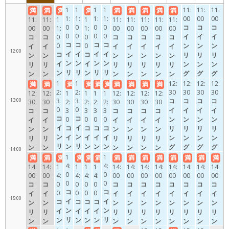
11:00
1
1
1
1
11:
11:
11:
満
満
満
満
満
満
満
満
満
1:
1:
1:
1:
00
00
00
11:
11:
1
1
11:
11:
11:
11:
11:
0
0
0
0
コ
コ
コ
00
00
1:
1:
00
00
00
00
00
0
0
0
0
イ
イ
イ
コ
コ
0
0
コ
コ
コ
コ
コ
コ
コ
コ
コ
ン
ン
ン
0
0
イ
イ
イ
イ
イ
イ
イ
12:00
イ
イ
イ
イ
コ
コ
リ
リ
リ
ン
ン
ン
ン
ン
ン
ン
ン
ン
ン
ン
イ
イ
ン
ン
ン
リ
リ
リ
リ
リ
リ
リ
リ
リ
リ
リ
ン
ン
グ
グ
グ
ン
ン
ン
ン
ン
ン
ン
ン
ン
ン
ン
リ
リ
製
製
製
グ
グ
グ
グ
グ
グ
グ
1
1
12:
12:
12:
12:
満
満
満
満
満
満
満
満
満
満
グ
グ
グ
グ
ン
ン
作
作
作
2:
2:
30
30
30
30
製
製
製
製
製
製
製
12:
12:
1
1
1
1
12:
12:
12:
12:
製
製
製
製
グ
グ
13:00
3
3
コ
コ
コ
コ
作
作
作
作
作
作
作
30
30
2:
2:
2:
2:
30
30
30
30
作
作
作
作
0
0
製
製
イ
イ
イ
イ
コ
コ
3
3
3
3
コ
コ
コ
コ
コ
コ
作
作
ン
ン
ン
ン
0
0
0
0
イ
イ
イ
イ
イ
イ
イ
イ
コ
コ
コ
コ
リ
リ
リ
リ
ン
ン
ン
ン
ン
ン
ン
ン
イ
イ
イ
イ
ン
ン
ン
ン
リ
リ
リ
リ
リ
リ
リ
リ
ン
ン
ン
ン
グ
グ
グ
グ
ン
ン
ン
ン
ン
ン
14:00
ン
ン
リ
リ
リ
リ
製
製
製
製
グ
グ
グ
グ
グ
グ
1
1
満
満
満
満
満
満
満
満
満
満
満
満
満
満
グ
グ
ン
ン
ン
ン
作
作
作
作
4:
4:
製
製
製
製
製
製
14:
14:
1
1
1
1
14:
14:
14:
14:
14:
14:
14:
14:
製
製
グ
グ
グ
グ
0
0
作
作
作
作
作
作
00
00
4:
4:
4:
4:
00
00
00
00
00
00
00
00
作
作
0
0
製
製
製
製
コ
コ
0
0
0
0
コ
コ
コ
コ
コ
コ
コ
コ
コ
コ
作
作
作
作
0
0
0
0
イ
イ
イ
イ
イ
イ
イ
イ
イ
イ
15:00
イ
イ
コ
コ
コ
コ
ン
ン
ン
ン
ン
ン
ン
ン
ン
ン
ン
ン
イ
イ
イ
イ
リ
リ
リ
リ
リ
リ
リ
リ
リ
リ
リ
リ
ン
ン
ン
ン
ン
ン
ン
ン
ン
ン
ン
ン
ン
ン
ン
ン