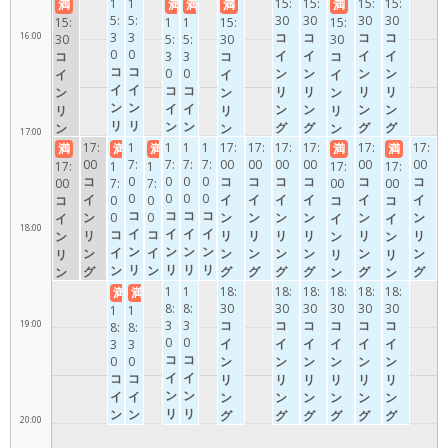
リ
リ
リ
リ
グ
グ
グ
グ
グ
グ
グ
グ
グ
グ
1
1
15:
15:
15:
15:
満
満
満
満
満
グ
グ
ン
ン
ン
ン
5:
5:
30
30
30
30
製
製
製
製
製
製
製
製
製
製
15:
1
1
15:
15:
製
製
グ
グ
グ
グ
16:00
3
3
コ
コ
コ
コ
作
作
作
作
作
作
作
作
作
作
30
5:
5:
30
30
作
作
0
0
製
製
製
製
イ
イ
イ
イ
コ
3
3
コ
コ
コ
コ
作
作
作
作
ン
ン
ン
ン
0
0
イ
イ
イ
イ
イ
コ
コ
リ
リ
リ
リ
ン
ン
ン
ン
ン
イ
イ
ン
ン
ン
ン
リ
リ
リ
リ
リ
ン
ン
グ
グ
グ
グ
ン
ン
ン
17:00
ン
ン
リ
リ
製
製
製
製
グ
グ
グ
17:
1
1
1
1
17:
17:
17:
17:
17:
17:
満
満
満
満
満
グ
グ
ン
ン
作
作
作
作
00
7:
7:
7:
7:
00
00
00
00
00
00
製
製
製
17:
1
1
17:
17:
製
製
グ
グ
コ
0
0
0
0
コ
コ
コ
コ
コ
コ
作
作
作
00
7:
7:
00
00
作
作
0
0
0
0
製
製
イ
イ
イ
イ
イ
イ
イ
コ
0
0
コ
コ
コ
コ
コ
コ
作
作
ン
ン
ン
ン
ン
ン
ン
0
0
イ
イ
イ
18:00
イ
イ
イ
イ
コ
コ
リ
リ
リ
リ
リ
リ
リ
ン
ン
ン
ン
ン
ン
ン
イ
イ
ン
ン
ン
ン
ン
ン
ン
リ
リ
リ
リ
リ
リ
リ
ン
ン
グ
グ
グ
グ
グ
グ
グ
ン
ン
ン
ン
ン
ン
ン
リ
リ
製
製
製
製
製
製
製
グ
グ
グ
1
1
18:
18:
18:
18:
18:
18:
満
満
グ
グ
グ
グ
ン
ン
作
作
作
作
作
作
作
8:
8:
30
30
30
30
30
30
製
製
製
1
1
製
製
製
製
グ
グ
19:00
3
3
コ
コ
コ
コ
コ
コ
作
作
作
8:
8:
作
作
作
作
0
0
製
製
イ
イ
イ
イ
イ
イ
3
3
コ
コ
作
作
ン
ン
ン
ン
ン
ン
0
0
イ
イ
コ
コ
リ
リ
リ
リ
リ
リ
ン
ン
イ
イ
ン
ン
ン
ン
ン
ン
リ
リ
ン
ン
グ
グ
グ
グ
グ
グ
20:00
ン
ン
リ
リ
製
製
製
製
製
製