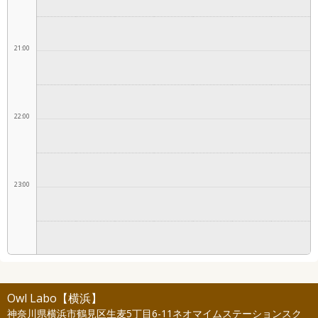
グ
グ
ン
ン
作
作
作
作
作
作
製
製
グ
グ
作
作
製
製
作
作
21:00
22:00
23:00
Owl Labo【横浜】
神奈川県横浜市鶴見区生麦5丁目6-11ネオマイムステーションスク