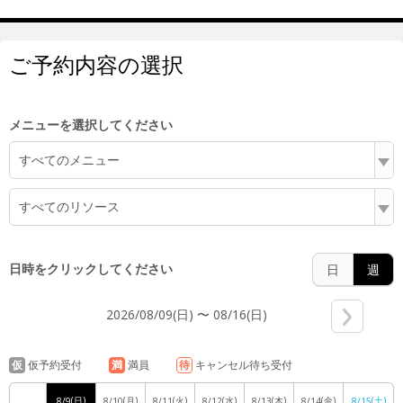
ご予約内容の選択
6:00
メニューを選択してください
すべてのメニュー
7:00
すべてのリソース
8:00
日時をクリックしてください
日
週
2026/08/09(日) 〜 08/16(日)
9:00
仮
仮予約受付
満
満員
待
キャンセル待ち受付
(日)
(月)
(火)
(水)
(木)
(金)
(土)
8/9
8/10
8/11
8/12
8/13
8/14
8/15