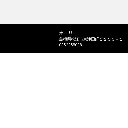
オーリー
島根県松江市東津田町１２５３－１
0852258038