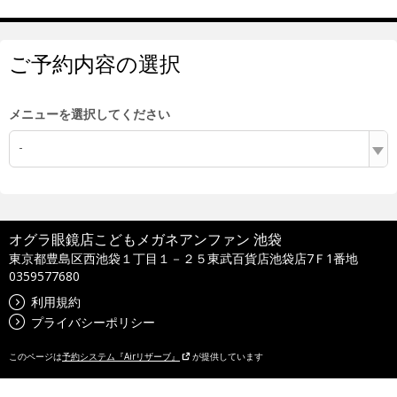
ご予約内容の選択
メニューを選択してください
-
オグラ眼鏡店こどもメガネアンファン 池袋
東京都豊島区西池袋１丁目１－２５東武百貨店池袋店7Ｆ1番地
0359577680
利用規約
プライバシーポリシー
このページは
予約システム『Airリザーブ』
が提供しています