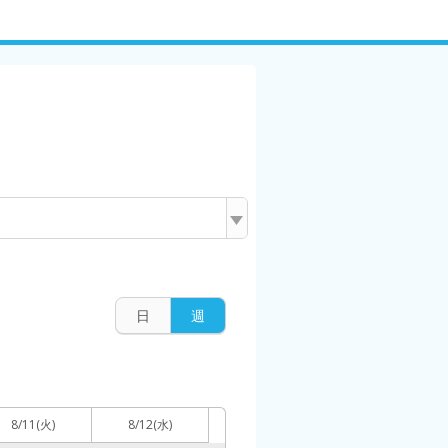
日
週
8/11
(火)
8/12
(水)