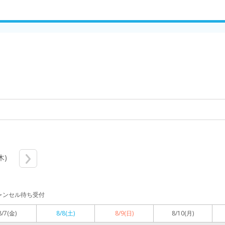
木)
ャンセル待ち受付
8/7
(金)
8/8
(土)
8/9
(日)
8/10
(月)