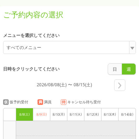
6:00
ご予約内容の選択
7:00
メニューを選択してください
すべてのメニュー
8:00
日時をクリックしてください
日
週
2026/08/08(土) 〜 08/15(土)
9:00
仮
仮予約受付
満
満員
待
キャンセル待ち受付
(土)
(日)
(月)
(火)
(水)
(木)
(金)
8/8
8/9
8/10
8/11
8/12
8/13
8/14
10:00