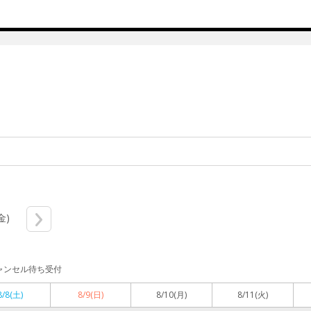
金)
ャンセル待ち受付
8/8
(土)
8/9
(日)
8/10
(月)
8/11
(火)