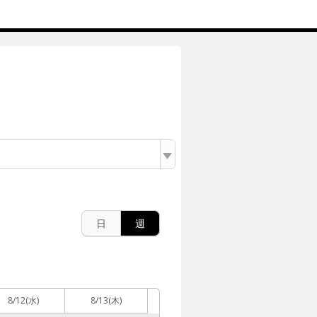
日
週
8/12
(水)
8/13
(木)