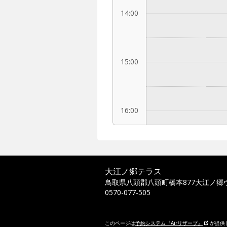
14:00
15:00
16:00
17:00
大江ノ郷テラス
鳥取県八頭郡八頭町橋本877大江ノ郷
0570-077-505
18:00
このページは
予約システム『Airリザーブ』
が提供