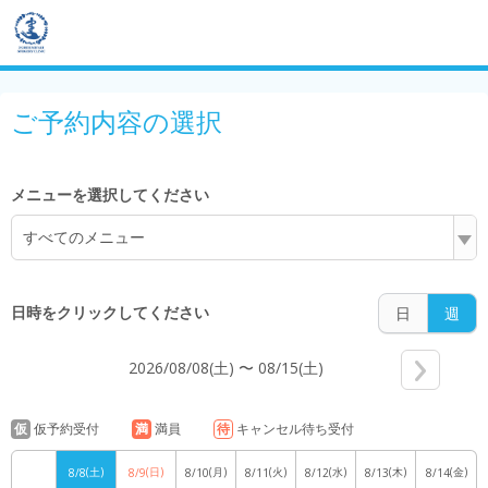
5:00
ご予約内容の選択
6:00
メニューを選択してください
すべてのメニュー
7:00
日時をクリックしてください
日
週
2026/08/08(土) 〜 08/15(土)
8:00
仮
仮予約受付
満
満員
待
キャンセル待ち受付
(土)
(日)
(月)
(火)
(水)
(木)
(金)
8/8
8/9
8/10
8/11
8/12
8/13
8/14