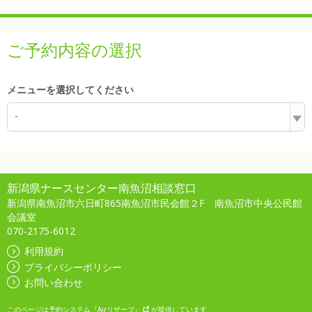
ご予約内容の選択
メニューを選択してください
-
新潟県ナースセンター南魚沼相談窓口
新潟県南魚沼市六日町865南魚沼市民会館２F 南魚沼市中央公民館
会議室
070-2175-6012
利用規約
プライバシーポリシー
お問い合わせ
このページは
予約システム『Airリザーブ』
が提供しています