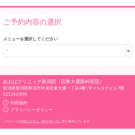
ご予約内容の選択
メニューを選択してください
-
あおばクリニック新潟院（旧東大通眼科医院）
新潟県新潟県新潟市中央区東大通一丁目4番1号マルタケビル7階
0252420890
利用規約
プライバシーポリシー
このページは
予約システム『Airリザーブ』
が提供しています