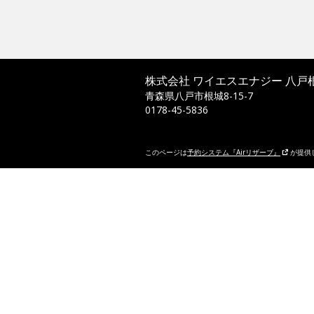
株式会社 ワイエスエナジー 八
青森県八戸市根城8-15-7
0178-45-5836
このページは
予約システム『Airリザーブ』
が提供