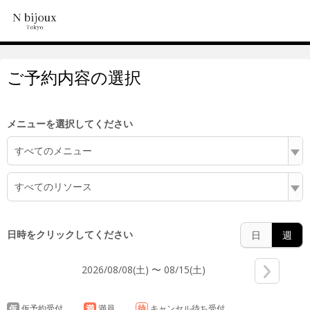
5:00
ご予約内容の選択
6:00
メニューを選択してください
すべてのメニュー
7:00
すべてのリソース
8:00
日時をクリックしてください
日
週
2026/08/08(土) 〜 08/15(土)
9:00
仮
仮予約受付
満
満員
待
キャンセル待ち受付