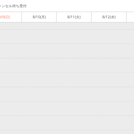
ャンセル待ち受付
8/9
(日)
8/10
(月)
8/11
(火)
8/12
(水)