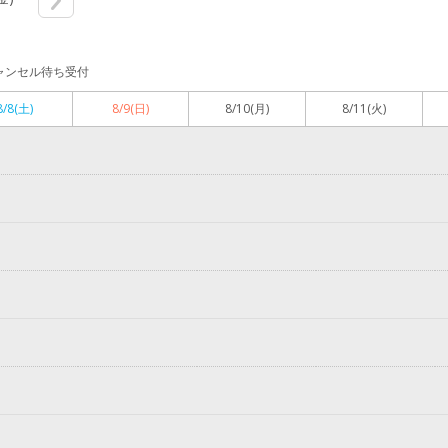
ャンセル待ち受付
8/8
(土)
8/9
(日)
8/10
(月)
8/11
(火)