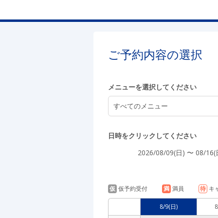
6:00
ご予約内容の選択
7:00
メニューを選択してください
8:00
すべてのメニュー
日時をクリックしてください
9:00
2026/08/09(日) 〜 08/16(
仮
仮予約受付
満
満員
待
キ
10:00
8/9
(日)
8