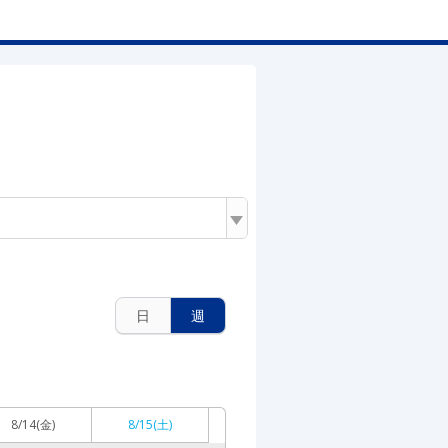
日
週
8/14
(金)
8/15
(土)