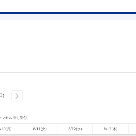
日)
ャンセル待ち受付
/10
(月)
8/11
(火)
8/12
(水)
8/13
(木)