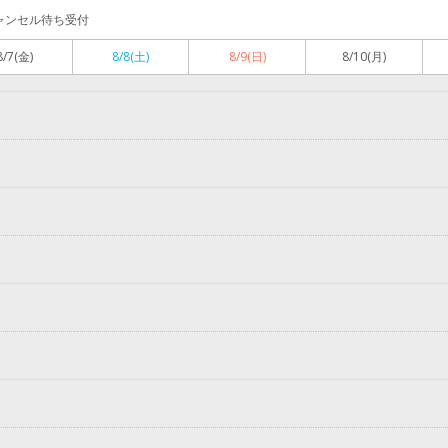
ャンセル待ち受付
8/7
(金)
8/8
(土)
8/9
(日)
8/10
(月)