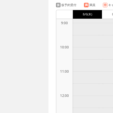
仮
仮予約受付
満
満員
待
キ
8/6
(木)
9:00
10:00
11:00
12:00