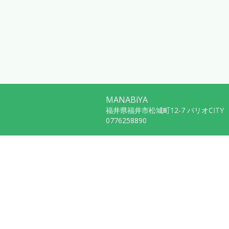
MANABiYA
福井県福井市松城町12-7 パリオCITY 
0776258890