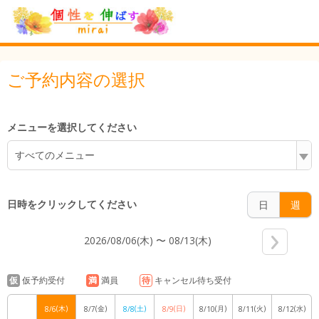
6:00
ご予約内容の選択
7:00
メニューを選択してください
すべてのメニュー
8:00
日時をクリックしてください
日
週
2026/08/06(木) 〜 08/13(木)
9:00
仮
仮予約受付
満
満員
待
キャンセル待ち受付
(木)
(金)
(土)
(日)
(月)
(火)
(水)
8/6
8/7
8/8
8/9
8/10
8/11
8/12