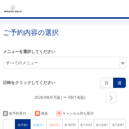
5:00
ご予約内容の選択
6:00
メニューを選択してください
すべてのメニュー
7:00
日時をクリックしてください
日
週
2026/08/07(金) 〜 08/14(金)
8:00
仮
仮予約受付
満
満員
待
キャンセル待ち受付
(金)
(土)
(日)
(月)
(火)
(水)
(木)
8/7
8/8
8/9
8/10
8/11
8/12
8/13