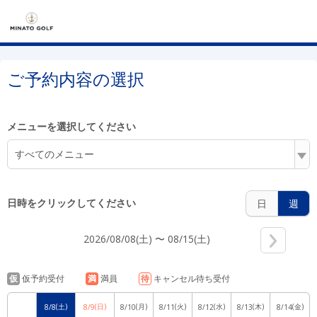
5:00
ご予約内容の選択
6:00
メニューを選択してください
すべてのメニュー
7:00
日時をクリックしてください
日
週
2026/08/08(土) 〜 08/15(土)
8:00
仮
仮予約受付
満
満員
待
キャンセル待ち受付
(土)
(日)
(月)
(火)
(水)
(木)
(金)
8/8
8/9
8/10
8/11
8/12
8/13
8/14