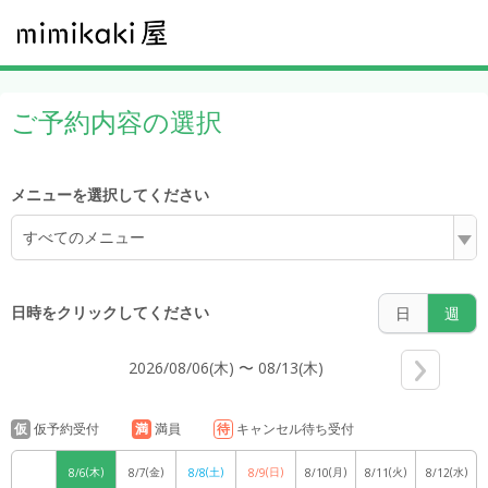
5:00
ご予約内容の選択
6:00
メニューを選択してください
すべてのメニュー
7:00
日時をクリックしてください
日
週
2026/08/06(木) 〜 08/13(木)
8:00
仮
仮予約受付
満
満員
待
キャンセル待ち受付
(木)
(金)
(土)
(日)
(月)
(火)
(水)
8/6
8/7
8/8
8/9
8/10
8/11
8/12