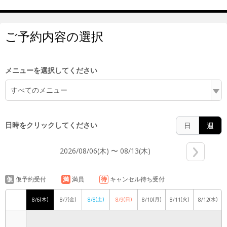
5:00
ご予約内容の選択
6:00
メニューを選択してください
すべてのメニュー
7:00
日時をクリックしてください
日
週
2026/08/06(木) 〜 08/13(木)
8:00
仮
仮予約受付
満
満員
待
キャンセル待ち受付
(木)
(金)
(土)
(日)
(月)
(火)
(水)
8/6
8/7
8/8
8/9
8/10
8/11
8/12
9:00