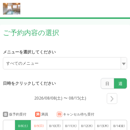
7:00
ご予約内容の選択
8:00
メニューを選択してください
すべてのメニュー
9:00
日時をクリックしてください
日
週
2026/08/08(土) 〜 08/15(土)
10:00
仮
仮予約受付
満
満員
待
キャンセル待ち受付
(土)
(日)
(月)
(火)
(水)
(木)
(金)
8/8
8/9
8/10
8/11
8/12
8/13
8/14