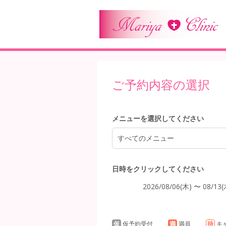
4:00
ご予約内容の選択
5:00
メニューを選択してください
6:00
すべてのメニュー
日時をクリックしてください
7:00
2026/08/06(木) 〜 08/13(
仮
仮予約受付
満
満員
待
キ