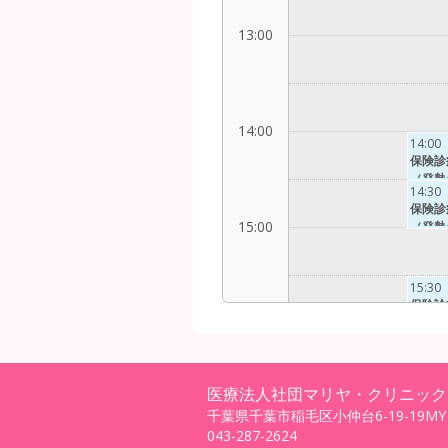
13:00
14:00
14:00
保険診
（発熱
14:30
来以外
保険診
15:00
（発熱
来以外
15:30
保険診
16:00
（発熱
16:00
来以外
保険診
（発熱
16:30
来以外
医療法人社団マリヤ・クリニック
特定健
千葉県千葉市稲毛区小仲台6-19-19M
17:00
(発熱
043-287-2624
以外）