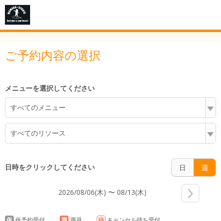
5:00
ご予約内容の選択
6:00
メニューを選択してください
すべてのメニュー
7:00
すべてのリソース
8:00
日時をクリックしてください
日
週
2026/08/06(木) 〜 08/13(木)
9:00
仮
仮予約受付
満
満員
待
キャンセル待ち受付