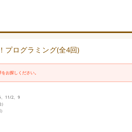
プログラミング(全4回)
帯をお探しください。
、11/2、9
始）
別）