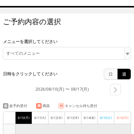
6:00
ご予約内容の選択
7:00
メニューを選択してください
すべてのメニュー
8:00
日時をクリックしてください
日
週
2026/08/10(月) 〜 08/17(月)
9:00
仮
仮予約受付
満
満員
待
キャンセル待ち受付
(月)
(火)
(水)
(木)
(金)
(土)
(日)
8/10
8/11
8/12
8/13
8/14
8/15
8/16
10:00