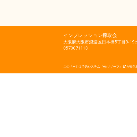
インプレッション採取会
大阪府大阪市浪速区日本橋5丁目9-1
0570071118
このページは
予約システム『Airリザーブ』
が提供