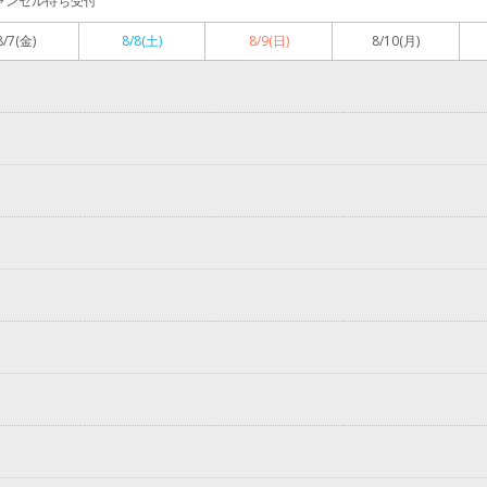
ャンセル待ち受付
8/7
(金)
8/8
(土)
8/9
(日)
8/10
(月)