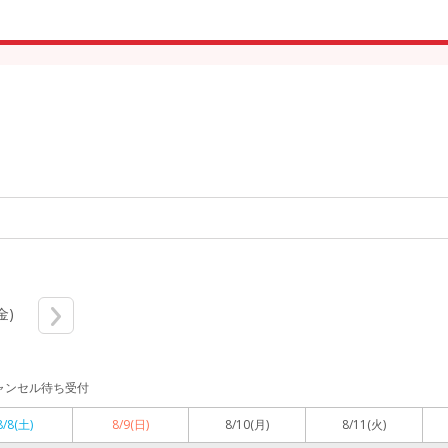
金)
ャンセル待ち受付
8/8
(土)
8/9
(日)
8/10
(月)
8/11
(火)