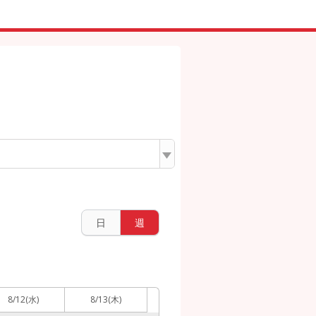
日
週
8/12
(水)
8/13
(木)