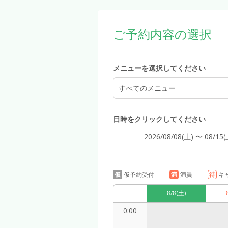
ご予約内容の選択
メニューを選択してください
すべてのメニュー
日時をクリックしてください
2026/08/08(土) 〜 08/15(
仮
仮予約受付
満
満員
待
キ
8/8
(土)
0:00