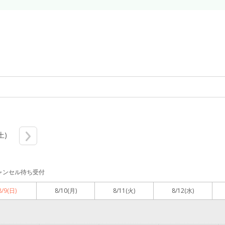
土)
ャンセル待ち受付
8/9
(日)
8/10
(月)
8/11
(火)
8/12
(水)