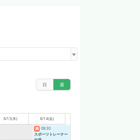
日
週
8/13
(木)
8/14
(金)
08:30
満
スポーツトレーナー
出張