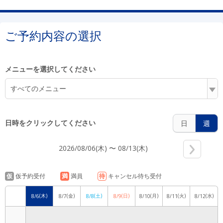
5:00
ご予約内容の選択
6:00
メニューを選択してください
すべてのメニュー
7:00
日時をクリックしてください
日
週
2026/08/06(木) 〜 08/13(木)
8:00
仮
仮予約受付
満
満員
待
キャンセル待ち受付
(木)
(金)
(土)
(日)
(月)
(火)
(水)
8/6
8/7
8/8
8/9
8/10
8/11
8/12
9:00