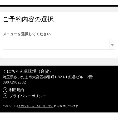
ご予約内容の選択
メニューを選択してください
-
くにちゃん卓球場（台貸）
埼玉県さいたま市大宮区櫛引町1-823-1 細谷ビル 2階
09072902802
利用規約
プライバシーポリシー
このページは
予約システム『Airリザーブ』
が提供しています