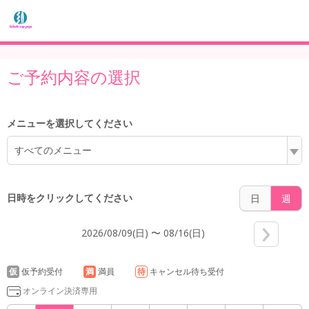
5:00
ご予約内容の選択
メニューを選択してください
6:00
すべてのメニュー
日時をクリックしてください
日
週
7:00
2026/08/09(日) 〜 08/16(日)
8:00
仮
仮予約受付
満
満員
待
キャンセル待ち受付
オンライン決済専用