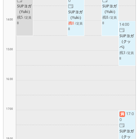
0
SUPヨガ
SUPヨガ
（Yuki）
（Yuki）
SUPヨガ
残5
残8
（Yuki）
/定員
/定員
14:00
残0
8
8
/定員
14:00
8
SUPヨガ
（クッ
ペ)
15:00
残3
/定員
8
16:00
17:00
17:0
満
0
SUPヨガ
（クッ
18:00