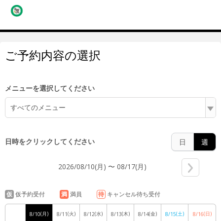
7:00
ご予約内容の選択
8:00
メニューを選択してください
すべてのメニュー
9:00
日時をクリックしてください
日
週
2026/08/10(月) 〜 08/17(月)
10:00
仮
仮予約受付
満
満員
待
キャンセル待ち受付
(月)
(火)
(水)
(木)
(金)
(土)
(日)
8/10
8/11
8/12
8/13
8/14
8/15
8/16