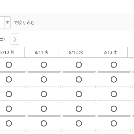
で絞り込む
(土)
8/10 月
8/11 火
8/12 水
8/13 木