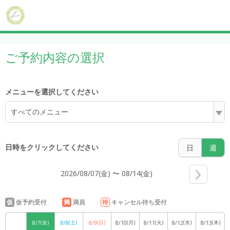
ご予約内容の選択
メニューを選択してください
すべてのメニュー
日時をクリックしてください
日
週
2026/08/07(金) 〜 08/14(金)
仮
仮予約受付
満
満員
待
キャンセル待ち受付
(金)
(土)
(日)
(月)
(火)
(水)
(木)
8/7
8/8
8/9
8/10
8/11
8/12
8/13