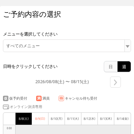
ご予約内容の選択
メニューを選択してください
すべてのメニュー
日時をクリックしてください
日
週
2026/08/08(土) 〜 08/15(土)
仮
仮予約受付
満
満員
待
キャンセル待ち受付
オンライン決済専用
(土)
(日)
(月)
(火)
(水)
(木)
(金)
8/8
8/9
8/10
8/11
8/12
8/13
8/14
0:00