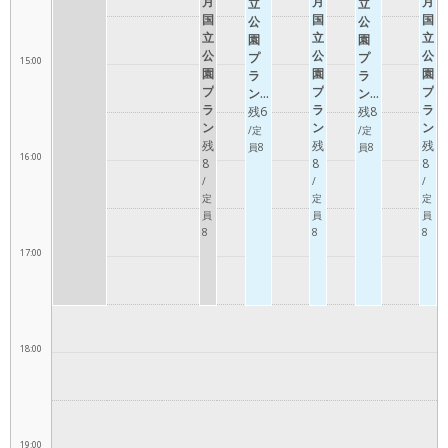
月
月
月
立
立
国
国
国
公
公
立
立
立
園
園
公
公
公
プ
プ
15:00
園
園
園
ラ
ラ
プ
プ
プ
ン）
ン）
ラ
ラ
ラ
残6
残8
ン）
ン）
ン）
/定
/定
残
残
残
員8
員8
16:00
8
8
8
/
/
/
定
定
定
員
員
員
8
8
8
17:00
18:00
19:00