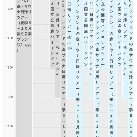
0
フ
0
フ
0
ンドの
オ
リ
オ
リ
オ
リ
日
立
0
0
0
ィ
ィ
森・サウ
国
ー
国
ー
国
ー
10:00
帰
公
フ
フ
フ
ン
ン
ナ日帰り
立
日
立
日
立
日
り
園・
ィ
ィ
ィ
ラ
ラ
ツアー
公
帰
公
帰
公
帰
ツ
森
ン
ン
ン
ン
ン
（夏季５
園・
り
園・
り
園・
り
ア
ハ
ラ
ラ
ラ
ド
ド
～１０月
森
ツ
森
ツ
森
ツ
ー
イ
ン
ン
ン
の
の
国立公園
ハ
ア
ハ
ア
ハ
ア
残1
キ
ド
ド
ド
11:00
森・
森・
プラン）
イ
ー
イ
ー
イ
ー
ン
/定
の
の
の
サ
サ
残7
/定員
キ
残
キ
残
キ
残
グ
員4
森・
森・
森・
ウ
ウ
8
ン
4
ン
4
ン
4
ツ
サ
サ
サ
ナ
ナ
グ
グ
グ
/
/
/
ア
ウ
ウ
ウ
日
日
ツ
定
ツ
定
ツ
定
ー
ナ
ナ
ナ
帰
帰
12:00
員
員
員
ア
ア
ア
（半
日
日
日
り
り
4
4
4
ー
ー
ー
日）
帰
帰
帰
ツ
ツ
（半
（半
（半
り
り
り
ア
ア
日）
日）
日）
ツ
ツ
ツ
ー
ー
ア
ア
ア
（夏
（夏
13:00
ー
ー
ー
季
季
（夏
（夏
（夏
５
５
季
季
季
～
～
５
５
５
１
１
～
～
～
０
０
１
１
１
14:00
月
月
０
０
０
国
国