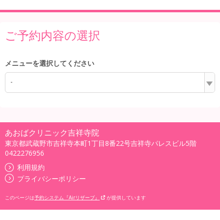
ご予約内容の選択
メニューを選択してください
-
あおばクリニック吉祥寺院
東京都武蔵野市吉祥寺本町1丁目8番22号吉祥寺パレスビル5階
0422276956
利用規約
プライバシーポリシー
このページは
予約システム『Airリザーブ』
が提供しています