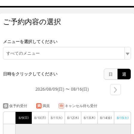
5:00
ご予約内容の選択
6:00
メニューを選択してください
すべてのメニュー
7:00
日時をクリックしてください
日
週
2026/08/09(日) 〜 08/16(日)
8:00
仮
仮予約受付
満
満員
待
キャンセル待ち受付
(日)
(月)
(火)
(水)
(木)
(金)
(土)
8/9
8/10
8/11
8/12
8/13
8/14
8/15
9:00